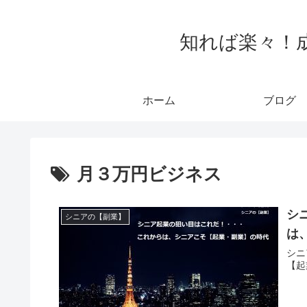
知れば楽々！
ホーム
ブログ
月３万円ビジネス
シ
シニアの【副業】
は
シ
【起